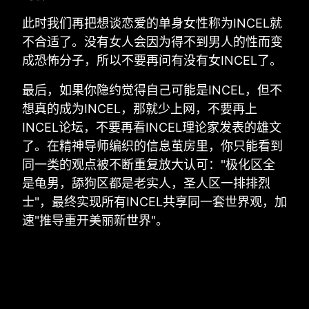
此时我们再把想谈恋爱的单身女性称为INCEL就
不合适了。没有女人会因为得不到男人的性而变
成恐怖分子，所以不要再问有没有女INCEL了。
最后，如果你隐约觉得自己可能是INCEL，但不
想真的成为INCEL，那就少上网，不要再上
INCEL论坛，不要再看INCEL理论家发表的雄文
了。在精神导师编织的信息茧房里，你只能看到
同一类的观点被不断重复放大认可："极化区全
是龟男，舔狗区都是老实人，圣人区一排排烈
士"，最终实现所有INCEL共享同一套世界观，加
速"推导重开美丽新世界"。