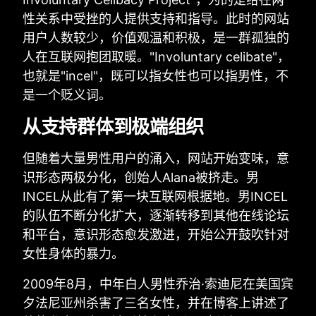
性关系中受挫的人提供支持和指导。此时的网站
用户人数较少，价值观温和积极，是一群孤独的
人在互联网抱团取暖。"Involuntary celibate"，
也就是"incel"，既可以指女性也可以指男性，不
是一个贬义词。
从支持群体到极端组织
但随着大量男性用户的涌入，网站开始变味，意
识形态两极分化，创始人Alana被挤走。男
INCEL从此有了第一块互联网根据地。男INCEL
的队伍不断分化扩大，逐渐转移到其他在线论坛
和平台，意识形态愈发激进，开始公开鼓吹针对
女性身体的暴力。
2009年8月，中年白人男性乔治·索迪尼在美国宾
夕法尼亚州杀害了三名女性，并在博客上讲述了