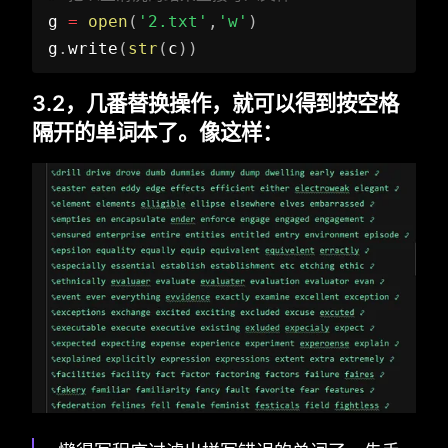
g 
=
open
(
'2.txt'
,
'w'
)
g
.
write
(
str
(
c
)
)
3.2，几番替换操作，就可以得到按空格
隔开的单词本了。像这样：