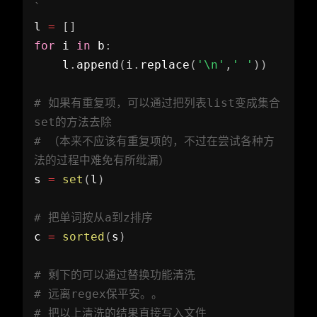
`  
l 
=
[
]
for
 i 
in
 b
:
    l
.
append
(
i
.
replace
(
'\n'
,
' '
)
)
# 如果有重复项，可以通过把列表list变成集合
set的方法去除  
# （本来不应该有重复项的，不过在尝试各种方
法的过程中难免有所纰漏）  
s 
=
set
(
l
)
# 把单词按从a到z排序  
c 
=
sorted
(
s
)
# 剩下的可以通过替换功能清洗  
# 远离regex保平安。。  
# 把以上清洗的结果直接写入文件  