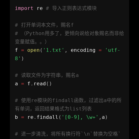
import
 re 
# 导入正则表达式模块  
# 打开单词本文件，赐名f  
# （Python用多了，更倾向说给对象赐名而非给
变量赋值。。）  
f 
=
open
(
'1.txt'
,
 encoding 
=
'utf-
8'
)
# 读取文件为字符串，赐名a  
a 
=
 f
.
read
(
)
# 使用re模块的findall函数，过滤出a中的所
有单词，返回结果格式为list列表  
b 
=
 re
.
findall
(
'[0-9], \w+'
,
a
)
# 进一步清洗，将所有换行符`\n`替换为空格` 