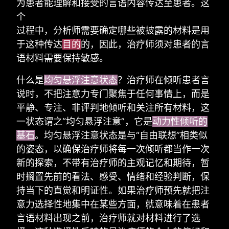
为患者能理解和接受的言语内容传达至患者。这
个
过程中，分析师需要确定哪些被披露的材料是用
于这种传达
目的
的，因此，治疗师须对患者的言
语材料需要保持敏感。
什么是
均匀悬浮注意状态
？治疗师在倾听患者言
说时，不把注意力专门聚焦于任何事情上，而是
平静、专注、非评判地倾听和关注所有材料，这
一状态谓之“均匀悬浮注意”，它是
动力性倾听的
基石
。均匀悬浮注意状态是与“自由联想”相类似
的姿态，以确保治疗师将每一次倾听都当作一次
新的探索，不带有治疗师的主观记忆和期待，暂
时搁置先前的看法、感受、情绪和经验判断，保
持当下的直觉和明证性。如果治疗师预先就把注
意力选择性地集中在某些方面，就意味着在患者
言语材料出现之前，治疗师就对材料进行了选