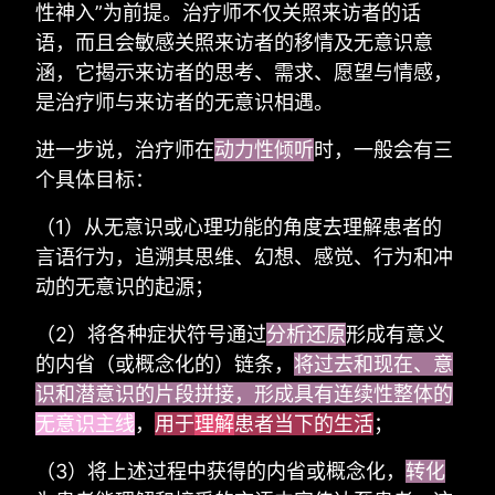
性神入”为前提。治疗师不仅关照来访者的话
语，而且会敏感关照来访者的移情及无意识意
涵，它揭示来访者的思考、需求、愿望与情感，
是治疗师与来访者的无意识相遇。
进一步说，治疗师在
动力性倾听
时，一般会有三
个具体目标：
（1）从无意识或心理功能的角度去理解患者的
言语行为，追溯其思维、幻想、感觉、行为和冲
动的无意识的起源；
（2）将各种症状符号通过
分析还原
形成有意义
的内省（或概念化的）链条，
将过去和现在、意
识和潜意识的片段拼接，形成具有连续性整体的
无意识主线
，
用于
理解
患者当下的生活
；
（3）将上述过程中获得的内省或概念化，
转化