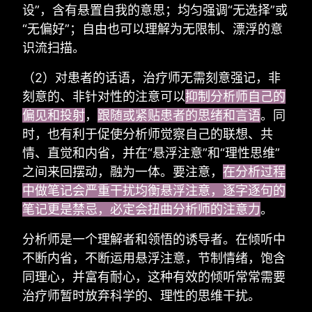
设”，含有悬置自我的意思；均匀强调“无选择”或
“无偏好”；自由也可以理解为无限制、漂浮的意
识流扫描。
（2）对患者的话语，治疗师无需刻意强记，非
刻意的、非针对性的注意可以
抑制分析师自己的
偏见和投射
，
跟随或紧贴患者的思绪和言语
。同
时，也有利于促使分析师觉察自己的联想、共
情、直觉和内省，并在“悬浮注意”和“理性思维”
之间来回摆动，融为一体。要注意，
在分析过程
中做笔记会严重干扰均衡悬浮注意，逐字逐句的
笔记更是禁忌，必定会扭曲分析师的注意力
。
分析师是一个理解者和领悟的诱导者。在倾听中
不断内省，不断运用悬浮注意，节制情绪，饱含
同理心，并富有耐心，这种有效的倾听常常需要
治疗师暂时放弃科学的、理性的思维干扰。